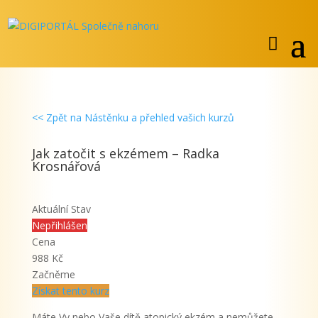
<< Zpět na Nástěnku a přehled vašich kurzů
Jak zatočit s ekzémem – Radka
Krosnářová
Aktuální Stav
Nepřihlášen
Cena
988 Kč
Začněme
Získat tento kurz
Máte Vy nebo Vaše dítě atopický ekzém a nemůžete